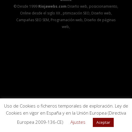
© Desde 1999
Riojawebs.com
Diseño web, posicionamiento,
Online desde el siglo XX , ptimización SEO, Diseño web,
Campañas SEO SEM, Programación web, Diseño de páginas
web,
Uso de Cookies o ficheros temporales de exploración. Ley de
Cookies en vigor en España y en la Unión Europea (Directiva
Europea 2009-136-CE)
Ajustes
Aceptar