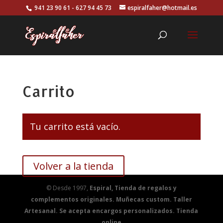
941 23 90 61 - 627 94 45 73
espiralfaher@hotmail.es
Carrito
Tu carrito está vacío.
Volver a la tienda
© Desde 1997,
Espiral, Tienda de regalos y
complementos originales. Muñecas custom. Taller
Artesanal. Se acepta encargos personalizados. Tienda
online