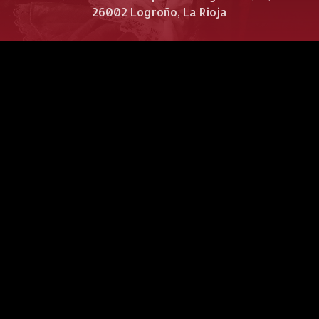
26002 Logroño, La Rioja