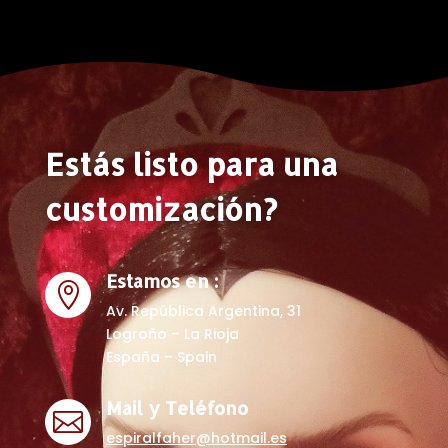
Estás listo para una
customización?
Estamos en :

Av. República Argentina, 31
Logroño – La Rioja
España – Spain
Mail y Teléfono

espiralfaher@hotmail.es