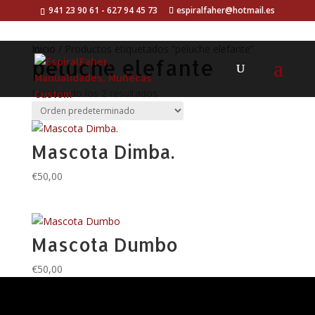
941 23 90 61 - 627 94 45 73
espiralfaher@hotmail.es
Inicio
/ Productos etiquetados “peluche elefante”
peluche elefante
Mostrando los 2 resultados
Mascota Dimba.
€
50,00
Mascota Dumbo
€
50,00