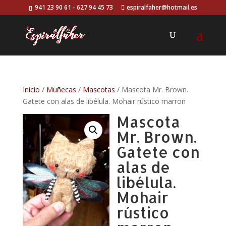
941 23 90 61 - 627 94 45 73
espiralfaher@hotmail.es
Inicio
/
Muñecas
/
Mascotas
/ Mascota Mr. Brown.
Gatete con alas de libélula. Mohair rústico marron
Mascota
Mr. Brown.
Gatete con
alas de
libélula.
Mohair
rústico