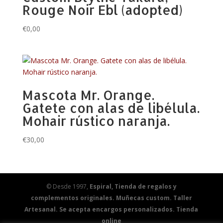
Rouge Noir Ebl (adopted)
€
0,00
Mascota Mr. Orange.
Gatete con alas de libélula.
Mohair rústico naranja.
€
30,00
© Desde 1997,
Espiral, Tienda de regalos y
complementos originales. Muñecas custom. Taller
Artesanal. Se acepta encargos personalizados. Tienda
online