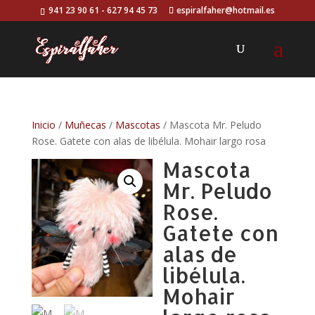
941 23 90 61 - 627 94 45 73
espiralfaher@hotmail.es
Inicio
/
Muñecas
/
Mascotas
/ Mascota Mr. Peludo
Rose. Gatete con alas de libélula. Mohair largo rosa
Mascota
Mr. Peludo
Rose.
Gatete con
alas de
libélula.
Mohair