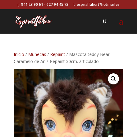
941 23 90 61 - 627 94 45 73
espiralfaher@hotmail.es
Inicio
/
Muñecas
/
Repaint
/ Mascota teddy Bear
Caramelo de Anís Repaint 30cm. articulado