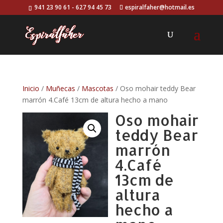
941 23 90 61 - 627 94 45 73
espiralfaher@hotmail.es
Inicio
/
Muñecas
/
Mascotas
/ Oso mohair teddy Bear
marrón 4.Café 13cm de altura hecho a mano
Oso mohair
teddy Bear
marrón
4.Café
13cm de
altura
hecho a